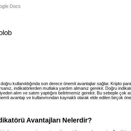
oogle Docs
olob
doğru kullanıldığında son derece önemli avantajlar sağlar. Kripto pa
sanız, indikatörlerden mutlaka yardım almanız gerekir. Doğru indikatö
viyeden alım ve satım yaptığını belirtmemiz gerekir. Bu sebeple çok avan
emli avantajı ve kullanımından kaynaklı olarak elde edilen birçok öne
dikatörü Avantajları Nelerdir?