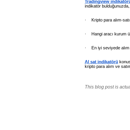
Tradingview indikatör
indikatör bulduğunuzda, 
·
Kripto para alım-satı
·
Hangi aracı kurum üz
·
En iyi seviyede alım
Al sat indikatörü
konus
kripto para alım ve satı
This blog post is actu