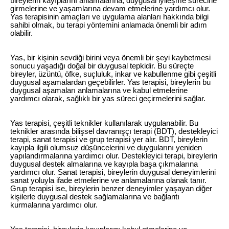
bireylerin kayıplarını anlamalarına, duygusal iyileşme sürecine
girmelerine ve yaşamlarına devam etmelerine yardımcı olur.
Yas terapisinin amaçları ve uygulama alanları hakkında bilgi
sahibi olmak, bu terapi yöntemini anlamada önemli bir adım
olabilir.
Yas, bir kişinin sevdiği birini veya önemli bir şeyi kaybetmesi
sonucu yaşadığı doğal bir duygusal tepkidir. Bu süreçte
bireyler, üzüntü, öfke, suçluluk, inkar ve kabullenme gibi çeşitli
duygusal aşamalardan geçebilirler. Yas terapisi, bireylerin bu
duygusal aşamaları anlamalarına ve kabul etmelerine
yardımcı olarak, sağlıklı bir yas süreci geçirmelerini sağlar.
Yas terapisi, çeşitli teknikler kullanılarak uygulanabilir. Bu
teknikler arasında bilişsel davranışçı terapi (BDT), destekleyici
terapi, sanat terapisi ve grup terapisi yer alır. BDT, bireylerin
kayıpla ilgili olumsuz düşüncelerini ve duygularını yeniden
yapılandırmalarına yardımcı olur. Destekleyici terapi, bireylerin
duygusal destek almalarına ve kayıpla başa çıkmalarına
yardımcı olur. Sanat terapisi, bireylerin duygusal deneyimlerini
sanat yoluyla ifade etmelerine ve anlamalarına olanak tanır.
Grup terapisi ise, bireylerin benzer deneyimler yaşayan diğer
kişilerle duygusal destek sağlamalarına ve bağlantı
kurmalarına yardımcı olur.